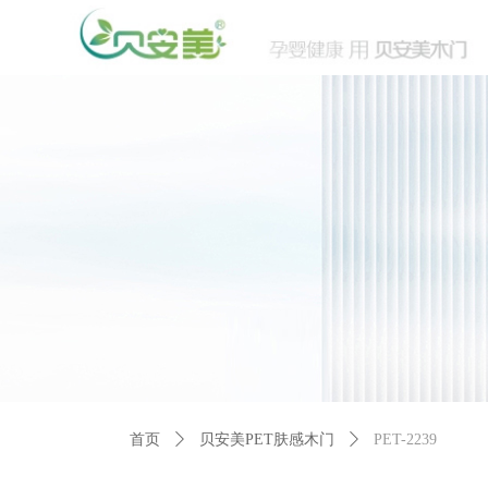
首页
ꄲ
贝安美PET肤感木门
ꄲ
PET-2239